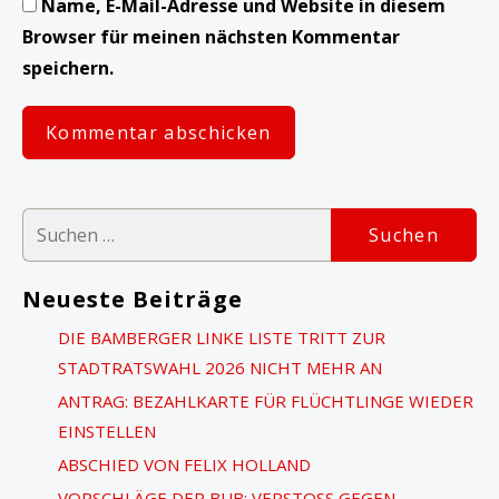
Name, E-Mail-Adresse und Website in diesem
Browser für meinen nächsten Kommentar
speichern.
S
u
c
Neueste Beiträge
h
DIE BAMBERGER LINKE LISTE TRITT ZUR
e
STADTRATSWAHL 2026 NICHT MEHR AN
n
ANTRAG: BEZAHLKARTE FÜR FLÜCHTLINGE WIEDER
n
EINSTELLEN
a
ABSCHIED VON FELIX HOLLAND
c
VORSCHLÄGE DER BUB: VERSTOSS GEGEN M