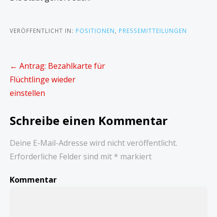
VERÖFFENTLICHT IN:
POSITIONEN
,
PRESSEMITTEILUNGEN
B
← Antrag: Bezahlkarte für
e
Flüchtlinge wieder
i
einstellen
t
Schreibe einen Kommentar
r
a
Deine E-Mail-Adresse wird nicht veröffentlicht.
g
Erforderliche Felder sind mit
*
markiert
s
n
Kommentar
a
v
i