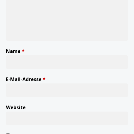
g
a
t
i
o
n
Name
*
E-Mail-Adresse
*
Website