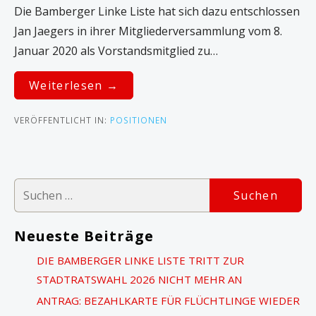
Die Bamberger Linke Liste hat sich dazu entschlossen
Jan Jaegers in ihrer Mitgliederversammlung vom 8.
Januar 2020 als Vorstandsmitglied zu…
Weiterlesen →
VERÖFFENTLICHT IN:
POSITIONEN
S
u
c
Neueste Beiträge
h
DIE BAMBERGER LINKE LISTE TRITT ZUR
e
STADTRATSWAHL 2026 NICHT MEHR AN
n
ANTRAG: BEZAHLKARTE FÜR FLÜCHTLINGE WIEDER
n