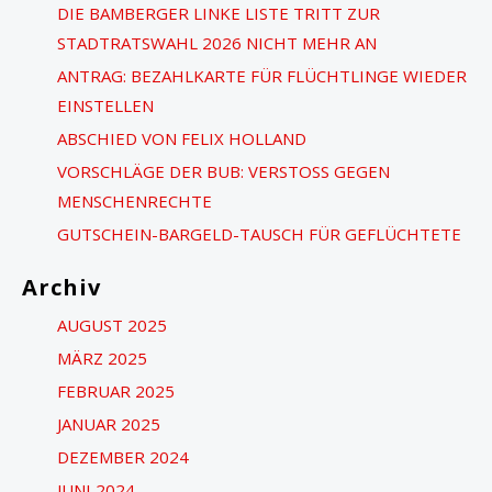
DIE BAMBERGER LINKE LISTE TRITT ZUR
e
STADTRATSWAHL 2026 NICHT MEHR AN
n
ANTRAG: BEZAHLKARTE FÜR FLÜCHTLINGE WIEDER
n
EINSTELLEN
a
ABSCHIED VON FELIX HOLLAND
c
VORSCHLÄGE DER BUB: VERSTOSS GEGEN M
h
ENSCHENRECHTE
:
GUTSCHEIN-BARGELD-TAUSCH FÜR GEFLÜCHTETE
Archiv
AUGUST 2025
MÄRZ 2025
FEBRUAR 2025
JANUAR 2025
DEZEMBER 2024
JUNI 2024