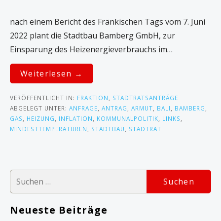
nach einem Bericht des Fränkischen Tags vom 7. Juni
2022 plant die Stadtbau Bamberg GmbH, zur
Einsparung des Heizenergieverbrauchs im…
Weiterlesen →
VERÖFFENTLICHT IN:
FRAKTION
,
STADTRATSANTRÄGE
ABGELEGT UNTER:
ANFRAGE
,
ANTRAG
,
ARMUT
,
BALI
,
BAMBERG
,
GAS
,
HEIZUNG
,
INFLATION
,
KOMMUNALPOLITIK
,
LINKS
,
MINDESTTEMPERATUREN
,
STADTBAU
,
STADTRAT
S
u
c
Neueste Beiträge
h