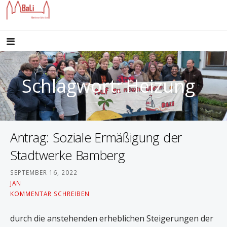
Z
u
DIE BAMBERGER LINKE LISTE SETZT SICH IN BAMBERG AUF KOMMUNALER EBENE FÜR SOZIAL-
Bamberger Linke Liste
ÖKOLOGISCHE POLITIK EIN
m
I
n
h
Schlagwort: Heizung
a
l
t
Antrag: Soziale Ermäßigung der
s
p
Stadtwerke Bamberg
r
SEPTEMBER 16, 2022
i
JAN
n
KOMMENTAR SCHREIBEN
g
durch die anstehenden erheblichen Steigerungen der
e