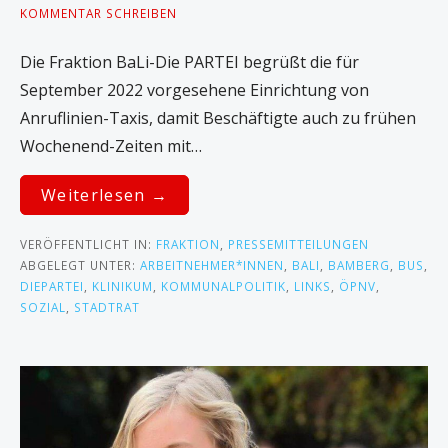
KOMMENTAR SCHREIBEN
Die Fraktion BaLi-Die PARTEI begrüßt die für
September 2022 vorgesehene Einrichtung von
Anruflinien-Taxis, damit Beschäftigte auch zu frühen
Wochenend-Zeiten mit…
Weiterlesen →
VERÖFFENTLICHT IN:
FRAKTION
,
PRESSEMITTEILUNGEN
ABGELEGT UNTER:
ARBEITNEHMER*INNEN
,
BALI
,
BAMBERG
,
BUS
,
DIEPARTEI
,
KLINIKUM
,
KOMMUNALPOLITIK
,
LINKS
,
ÖPNV
,
SOZIAL
,
STADTRAT