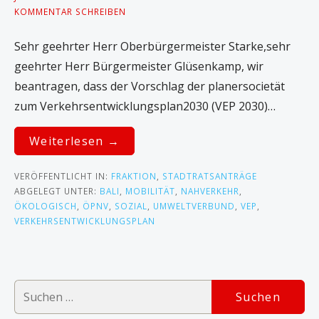
KOMMENTAR SCHREIBEN
Sehr geehrter Herr Oberbürgermeister Starke,sehr
geehrter Herr Bürgermeister Glüsenkamp, wir
beantragen, dass der Vorschlag der planersocietät
zum Verkehrsentwicklungsplan2030 (VEP 2030)…
Weiterlesen →
VERÖFFENTLICHT IN:
FRAKTION
,
STADTRATSANTRÄGE
ABGELEGT UNTER:
BALI
,
MOBILITÄT
,
NAHVERKEHR
,
ÖKOLOGISCH
,
ÖPNV
,
SOZIAL
,
UMWELTVERBUND
,
VEP
,
VERKEHRSENTWICKLUNGSPLAN
S
u