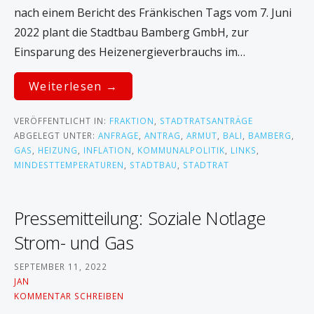
n
nach einem Bericht des Fränkischen Tags vom 7. Juni
2022 plant die Stadtbau Bamberg GmbH, zur
Einsparung des Heizenergieverbrauchs im…
Weiterlesen →
VERÖFFENTLICHT IN:
FRAKTION
,
STADTRATSANTRÄGE
ABGELEGT UNTER:
ANFRAGE
,
ANTRAG
,
ARMUT
,
BALI
,
BAMBERG
,
GAS
,
HEIZUNG
,
INFLATION
,
KOMMUNALPOLITIK
,
LINKS
,
MINDESTTEMPERATUREN
,
STADTBAU
,
STADTRAT
Pressemitteilung: Soziale Notlage
Strom- und Gas
SEPTEMBER 11, 2022
JAN
KOMMENTAR SCHREIBEN