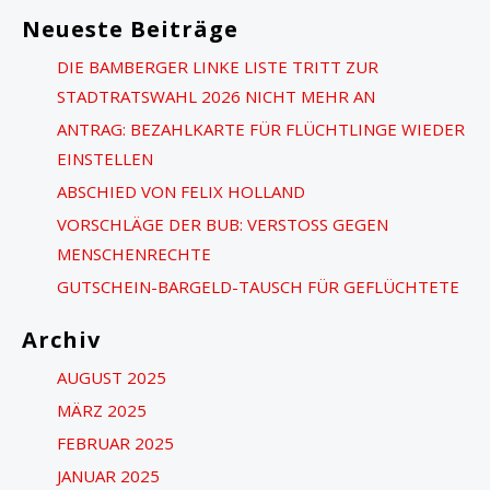
c
Neueste Beiträge
h
DIE BAMBERGER LINKE LISTE TRITT ZUR
e
STADTRATSWAHL 2026 NICHT MEHR AN
n
ANTRAG: BEZAHLKARTE FÜR FLÜCHTLINGE WIEDER
n
EINSTELLEN
a
ABSCHIED VON FELIX HOLLAND
c
VORSCHLÄGE DER BUB: VERSTOSS GEGEN M
h
ENSCHENRECHTE
:
GUTSCHEIN-BARGELD-TAUSCH FÜR GEFLÜCHTETE
Archiv
AUGUST 2025
MÄRZ 2025
FEBRUAR 2025
JANUAR 2025